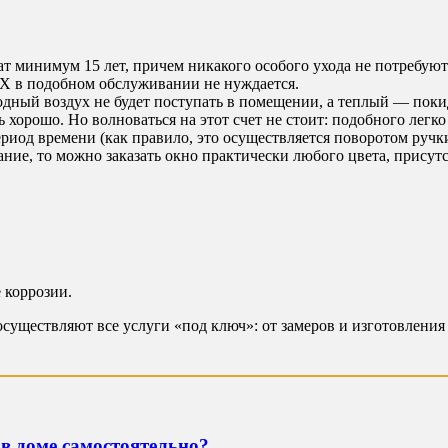
т минимум 15 лет, причем никакого особого ухода не потребуют
ВХ в подобном обслуживании не нуждается.
дный воздух не будет поступать в помещении, а теплый — покид
 хорошо. Но волноваться на этот счет не стоит: подобного легко
риод времени (как правило, это осуществляется поворотом ручк
елание, то можно заказать окно практически любого цвета, прис
 коррозии.
осуществляют все услуги «под ключ»: от замеров и изготовления
в доме самостоятельно?