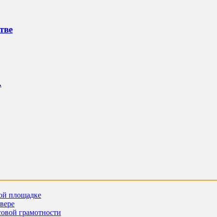
тве
.
ной площадке
евере
совой грамотности