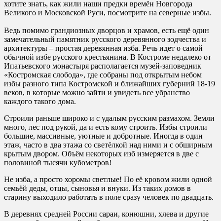
хотите знать, как жили наши предки времён Новгорода
Великого и Московской Руси, посмотрите на северные избы.
Ведь помимо грандиозных дворцов и храмов, есть ещё один
замечательный памятник русского деревянного зодчества и
архитектуры – простая деревянная изба. Речь идет о самой
обычной избе русского крестьянина. В Костроме недалеко от
Ипатьевского монастыря располагается музей-заповедник
«Костромская слобода», где собраны под открытым небом
избы разного типа Костромской и ближайших губерний 18-19
веков, в которые можно зайти и увидеть все убранство
каждого такого дома.
Строили раньше широко и с удалым русским размахом. Земли
много, лес под рукой, да и есть кому строить. Избы строили
большие, массивные, уютные и добротные. Иногда в один
этаж, часто в два этажа со светёлкой над ними и с обширным
крытым двором. Объём некоторых изб измеряется в две с
половиной тысячи кубометров!
Не изба, а просто хоромы светлые! По её кровом жили одной
семьёй деды, отцы, сыновья и внуки. Из таких домов в
старину выходило работать в поле сразу человек по двадцать.
В деревнях средней России сараи, конюшни, хлева и другие