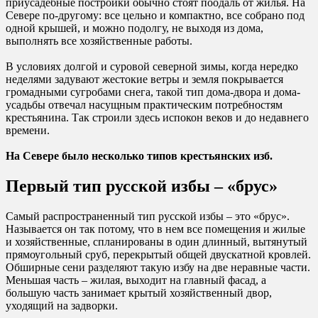
приусадебные постройки обычно стоят поодаль от жилья. На
Севере по-другому: все цельно и компактно, все собрано под
одной крышей, и можно подолгу, не выходя из дома,
выполнять все хозяйственные работы.
В условиях долгой и суровой северной зимы, когда нередко
неделями задувают жестокие ветры и земля покрывается
громадными сугробами снега, такой тип дома-двора и дома-
усадьбы отвечал насущным практическим потребностям
крестьянина. Так строили здесь испокон веков и до недавнего
времени.
На Севере было несколько типов крестьянских изб.
Первый тип русской избы – «брус»
Самый распространенный тип русской избы – это «брус».
Называется он так потому, что в нем все помещения и жилые
и хозяйственные, спланированы в один длинный, вытянутый
прямоугольный сруб, перекрытый общей двускатной кровлей.
Обширные сени разделяют такую избу на две неравные части.
Меньшая часть – жилая, выходит на главный фасад, а
большую часть занимает крытый хозяйственный двор,
уходящий на задворки.