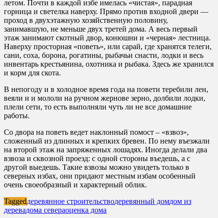
летом. Почти в каждой избе имелась «чистая», парадная
горница и светелка наверху. Прямо против входной двери —
проход в двухэтажную хозяйственную половину,
занимавшую, не меньше двух третей дома. А весь первый
этаж занимают скотный двор, конюшни и «черная» лестница.
Наверху просторная «поветь», или сарай, где хранятся телеги,
сани, соха, борона, рогатины, рыбачьи снасти, лодки и весь
инвентарь крестьянина, охотника и рыбака. Здесь же хранился
и корм для скота.
В непогоду и в холодное время года на повети теребили лен,
веяли и и мололи на ручном жернове зерно, долбили лодки,
плели сети, то есть выполняли чуть ли не все домашние
работы.
Со двора на поветь ведет наклонный помост – «взвоз»,
сложенный из длинных и крепких бревен. По нему въезжали
на второй этаж на запряженных лошадях. Иногда делали два
взвоза и сквозной проезд: с одной стороны въедешь, а с
другой выедешь. Такие взвозы можно увидеть только в
северных избах, они придают местным избам особенный
очень своеобразный и характерный облик.
Tagged
деревянное строительство
деревянный дом
дом из
дерева
дома севера
оценка дома