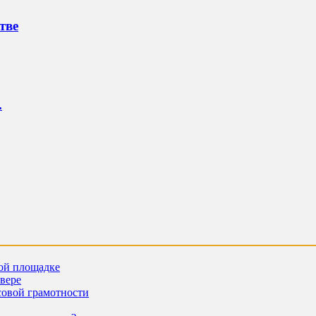
тве
.
ной площадке
евере
совой грамотности