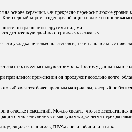
я на основе керамики. Он прекрасно переносит любые уровни вл
ня. Клинкерный кирпич годен для облицовки даже неотапливаемы
чности по сравнению с другими видами.
а проходит жесткую двойную термическую закалку.
ся его укладка не только на стеновые, но и на напольные повер
етственно, имеет меньшую стоимость. Поэтому данный материал
при правильном применении он прослужит довольно долго, обла
который является более прочным материалом, который не боится
и в отделке помещений. Можно сказать, что это декоративная п
урации с многочисленными выступами, арочными перекрытиями
итирующие ее, например, ПВХ-панели, обои или плитка.