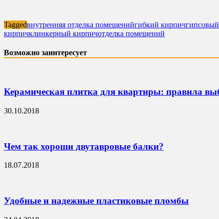
Tagged
внутренняя отделка помещений
гибкий кирпич
гипсовый
кирпич
клинкерный кирпич
отделка помещений
Возможно заинтересует
Керамическая плитка для квартиры: правила вы
30.10.2018
Чем так хороши двутавровые балки?
18.07.2018
Удобные и надежные пластиковые пломбы