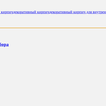
 кирпич
декоративный кирпич
декоративный кирпич для внутрен
бора