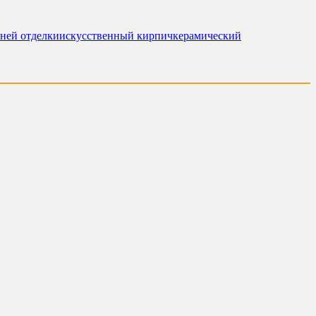
ней отделки
искусственный кирпич
керамический