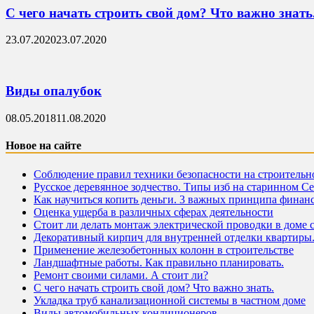
С чего начать строить свой дом? Что важно знать
23.07.2020
23.07.2020
Виды опалубок
08.05.2018
11.08.2020
Новое на сайте
Соблюдение правил техники безопасности на строитель
Русское деревянное зодчество. Типы изб на старинном С
Как научиться копить деньги. 3 важных принципа финан
Оценка ущерба в различных сферах деятельности
Стоит ли делать монтаж электрической проводки в доме 
Декоративный кирпич для внутренней отделки квартиры
Применение железобетонных колонн в строительстве
Ландшафтные работы. Как правильно планировать.
Ремонт своими силами. А стоит ли?
С чего начать строить свой дом? Что важно знать.
Укладка труб канализационной системы в частном доме
Виды автомобильных кондиционеров