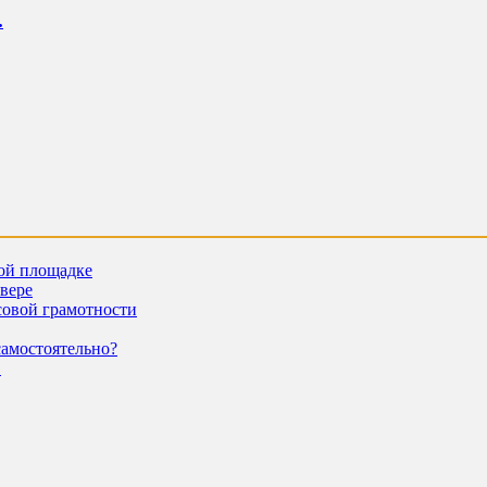
.
ной площадке
евере
совой грамотности
самостоятельно?
.