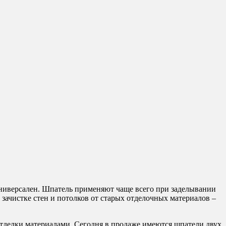
ниверсален. Шпатель применяют чаще всего при заделывании
зачистке стен и потолков от старых отделочных материалов –
отделки материалами. Сегодня в продаже имеются шпатели двух